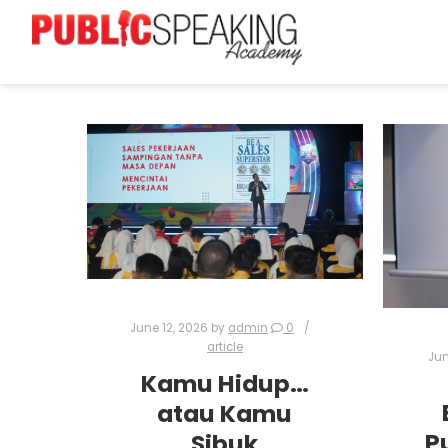
June 12, 2026
by
admin
0
article
Jun
Kamu Hidup…
atau Kamu
P
Sibuk