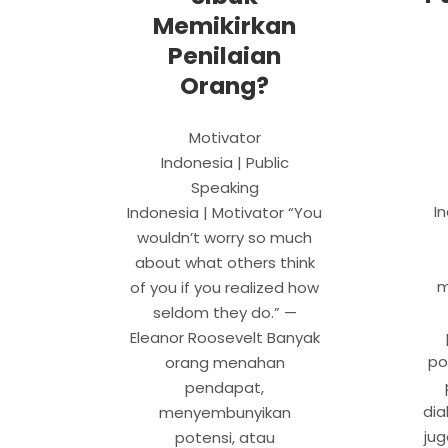
Memikirkan
Penilaian
Orang?
Motivator
Indonesia | Public
Speaking
I
Indonesia | Motivator “You
wouldn’t worry so much
about what others think
m
of you if you realized how
seldom they do.” —
Eleanor Roosevelt Banyak
po
orang menahan
pendapat,
dia
menyembunyikan
ju
potensi, atau