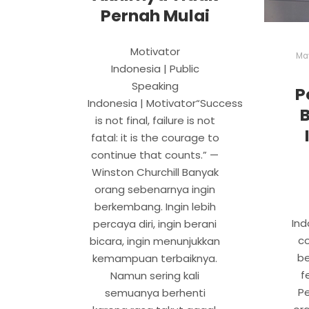
Pernah Mulai
Motivator
Ma
Indonesia | Public
Speaking
P
Indonesia | Motivator“Success
is not final, failure is not
fatal: it is the courage to
continue that counts.” —
Winston Churchill Banyak
orang sebenarnya ingin
berkembang. Ingin lebih
Ind
percaya diri, ingin berani
c
bicara, ingin menunjukkan
be
kemampuan terbaiknya.
f
Namun sering kali
Pe
semuanya berhenti