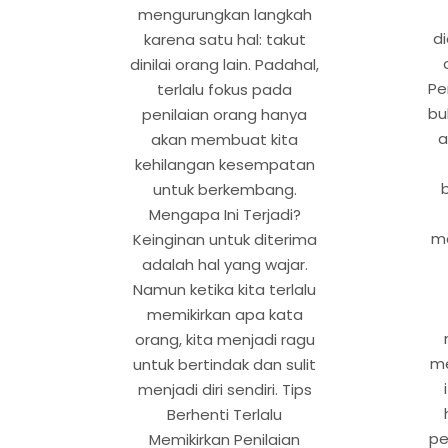
mengurungkan langkah
d
karena satu hal: takut
dinilai orang lain. Padahal,
Pe
terlalu fokus pada
bu
penilaian orang hanya
a
akan membuat kita
kehilangan kesempatan
untuk berkembang.
Mengapa Ini Terjadi?
m
Keinginan untuk diterima
adalah hal yang wajar.
Namun ketika kita terlalu
memikirkan apa kata
orang, kita menjadi ragu
me
untuk bertindak dan sulit
menjadi diri sendiri. Tips
Berhenti Terlalu
pe
Memikirkan Penilaian