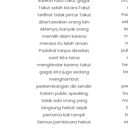
ora
karena rasa takut gagal.
Takut salah bicara.Takut
Pad
terlihat tidak pintar.Takut
se
ditertawakan orang lain.
k
Akhirnya, banyak orang
m
memilih diam karena
m
merasa itu lebih aman.
pub
Padahal tanpa disadari,
saat kita terus
he
menghindar karena takut
be
gagal, kita juga sedang
menghambat
pe
perkembangan diri sendiri.
bu
Dalam public speaking,
ma
tidak ada orang yang
langsung hebat sejak
b
pertama kali tampil.
se
Semua pembicara hebat