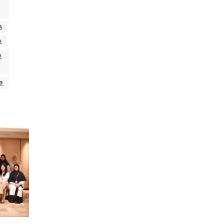
A
G
G
G