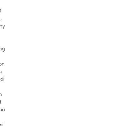
6
,
my
ing
on
na
 di
h
i
gan
si