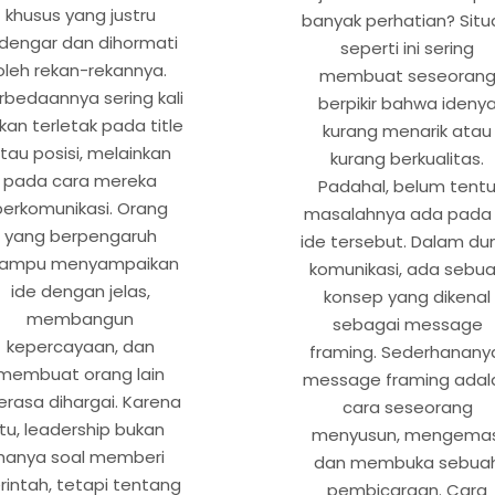
khusus yang justru
banyak perhatian? Situ
idengar dan dihormati
seperti ini sering
oleh rekan-rekannya.
membuat seseoran
rbedaannya sering kali
berpikir bahwa ideny
kan terletak pada title
kurang menarik atau
tau posisi, melainkan
kurang berkualitas.
pada cara mereka
Padahal, belum tent
berkomunikasi. Orang
masalahnya ada pada i
yang berpengaruh
ide tersebut. Dalam du
ampu menyampaikan
komunikasi, ada sebu
ide dengan jelas,
konsep yang dikenal
membangun
sebagai message
kepercayaan, dan
framing. Sederhanany
membuat orang lain
message framing adal
rasa dihargai. Karena
cara seseorang
itu, leadership bukan
menyusun, mengemas
hanya soal memberi
dan membuka sebua
rintah, tetapi tentang
pembicaraan. Cara