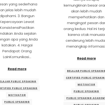
esan yang sederhana
kemungkinan besar or
an jelas lebih mudah
akan lebih mudah
dipahami. 3. Bangun
memperhatikan dan
Kepercayaan Lewat
mengingat pesan dar
KonsistensiPastikan
orang kedua. Hal ini terj
indakan Anda sejalan
karena otak manusia
engan apa yang Anda
cenderung lebih mud
katakan. 4. Hargai
menangkap informasi
Pendapat Orang
LainKomunikasi…
Read more
Read more
BELAJAR PUBLIC SPEAKIN
CERTIFIED PUBLIC SPEAKI
ELAJAR PUBLIC SPEAKING
MOTIVATOR
RTIFIED PUBLIC SPEAKING
PUBLIC SPEAKING
MOTIVATOR
PUBLIC SPEAKING ACADEM
PUBLIC SPEAKING
PUBLIC SPEAKING