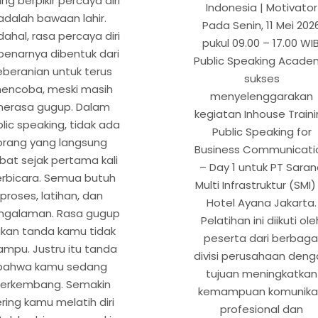
ng berpikir percaya diri
Indonesia | Motivator
adalah bawaan lahir.
Pada Senin, 11 Mei 202
ahal, rasa percaya diri
pukul 09.00 – 17.00 WIB
benarnya dibentuk dari
Public Speaking Acade
eberanian untuk terus
sukses
encoba, meski masih
menyelenggarakan
erasa gugup. Dalam
kegiatan Inhouse Train
lic speaking, tidak ada
Public Speaking for
orang yang langsung
Business Communicati
bat sejak pertama kali
– Day 1 untuk PT Sara
rbicara. Semua butuh
Multi Infrastruktur (SMI)
proses, latihan, dan
Hotel Ayana Jakarta.
ngalaman. Rasa gugup
Pelatihan ini diikuti ole
kan tanda kamu tidak
peserta dari berbaga
mpu. Justru itu tanda
divisi perusahaan den
bahwa kamu sedang
tujuan meningkatkan
erkembang. Semakin
kemampuan komunika
ring kamu melatih diri
profesional dan