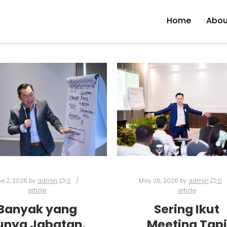
Home
Abou
e 2, 2026
by
admin
0
May 26, 2026
by
admin
0
article
article
Banyak yang
Sering Ikut
unya Jabatan,
Meeting Tapi