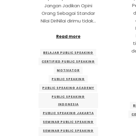
P
Jangan Jadikan Opini
d
Orang Sebagai Standar
Nilai DiriNilai dirimu tidak…
Read more
t
d
BELAJAR PUBLIC SPEAKING
CERTIFIED PUBLIC SPEAKING
MOTIVATOR
PUBLIC SPEAKING
PUBLIC SPEAKING ACADEMY
PUBLIC SPEAKING
INDONESIA
B
PUBLIC SPEAKING JAKARTA
CE
SEMINAR PUBLIC SPEAKING
SEMINAR PUBLIC SPEAKING