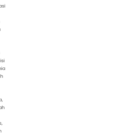
asi
g
a
u
si
nia
ah
a,
ah
,
h