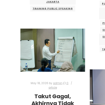
JAKARTA
P
TRAINING PUBLIC SPEAKING
P
S
S
T
May 18, 2026
by
admin
0
article
Takut Gagal,
Akhirnya Tidak