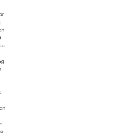
ar
a
an
i
da
ng
a
t
a
san
g
n
si