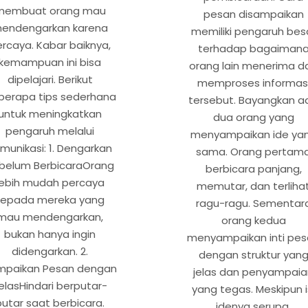
membuat orang mau
pesan disampaikan
endengarkan karena
memiliki pengaruh bes
rcaya. Kabar baiknya,
terhadap bagaiman
kemampuan ini bisa
orang lain menerima d
dipelajari. Berikut
memproses informas
berapa tips sederhana
tersebut. Bayangkan a
untuk meningkatkan
dua orang yang
pengaruh melalui
menyampaikan ide ya
munikasi: 1. Dengarkan
sama. Orang pertam
belum BerbicaraOrang
berbicara panjang,
lebih mudah percaya
memutar, dan terliha
kepada mereka yang
ragu-ragu. Sementar
mau mendengarkan,
orang kedua
bukan hanya ingin
menyampaikan inti pe
didengarkan. 2.
dengan struktur yan
mpaikan Pesan dengan
jelas dan penyampaia
elasHindari berputar-
yang tegas. Meskipun i
putar saat berbicara.
idenya serupa,