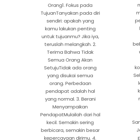
Orang1. Fokus pada
m
TujuanTanyakan pada diri
pe
sendiri: apakah yang
kamu lakukan penting
untuk tujuanmu? Jika iya,
be
teruslah melangkah. 2.
Terima Bahwa Tidak
Semua Orang Akan
ko
SetujuTidak ada orang
Se
yang disukai semua
orang. Perbedaan
pendapat adalah hal
yang normal. 3. Berani
Menyampaikan
PendapatMulailah dari hal
Sa
kecil. Semakin sering
J
berbicara, semakin besar
kepercayaan dirimu. 4.