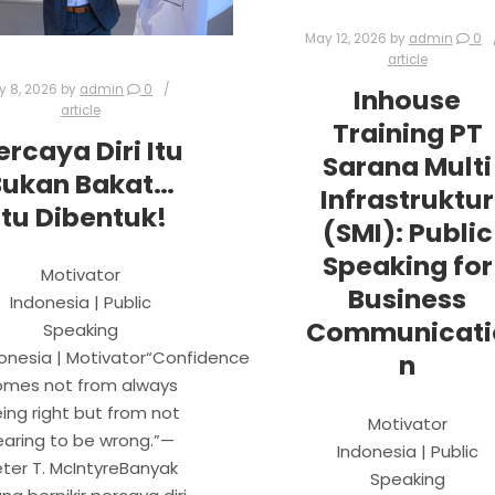
May 12, 2026
by
admin
0
article
y 8, 2026
by
admin
0
Inhouse
article
Training PT
ercaya Diri Itu
Sarana Multi
Bukan Bakat…
Infrastruktur
Itu Dibentuk!
(SMI): Public
Speaking for
Motivator
Business
Indonesia | Public
Communicati
Speaking
onesia | Motivator“Confidence
n
omes not from always
ing right but from not
Motivator
earing to be wrong.”—
Indonesia | Public
ter T. McIntyreBanyak
Speaking