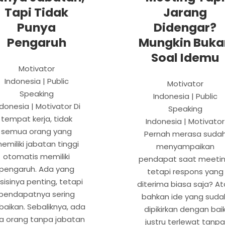
Tapi Tidak
Jarang
Punya
Didengar?
Pengaruh
Mungkin Buka
Soal Idemu
Motivator
Indonesia | Public
Motivator
Speaking
Indonesia | Public
ndonesia | Motivator Di
Speaking
tempat kerja, tidak
Indonesia | Motivator
semua orang yang
Pernah merasa suda
emiliki jabatan tinggi
menyampaikan
otomatis memiliki
pendapat saat meetin
pengaruh. Ada yang
tetapi respons yang
sisinya penting, tetapi
diterima biasa saja? A
pendapatnya sering
bahkan ide yang suda
baikan. Sebaliknya, ada
dipikirkan dengan bai
ga orang tanpa jabatan
justru terlewat tanp