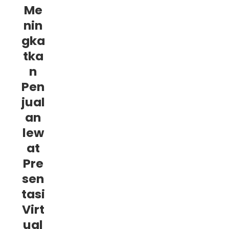
Me
nin
gka
tka
n
Pen
jual
an
lew
at
Pre
sen
tasi
Virt
ual