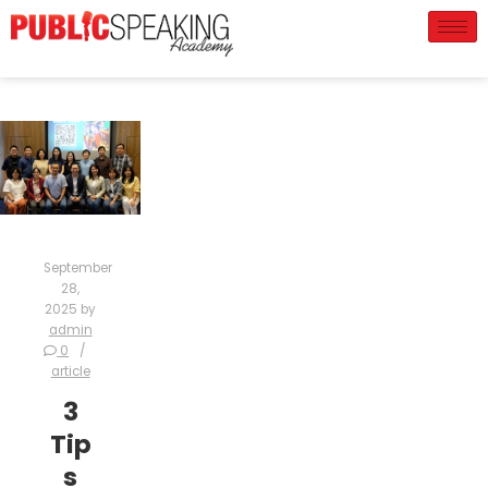
September
28,
2025
by
admin
0
article
3
Tip
s