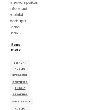
menyampaikan
informasi
melalui
berbagai
cara,
baik…
Read
more
BELAJAR
PUBLIC
SPEAKING
CERTIFIED
PUBLIC
SPEAKING
MOTIVATOR
PUBLIC