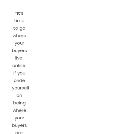
“It’s
time
to go
where
your
buyers
live:
online.
If you
pride
yourself
on
being
where
your
buyers
are,