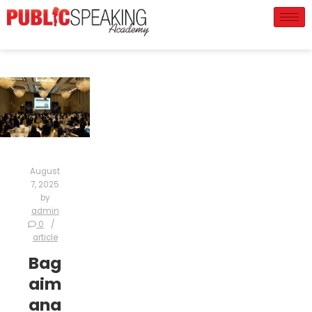
August
7, 2025
by
admin
0
article
Bag
aim
ana