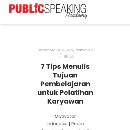
December 24, 2024
by
admin
0
article
7 Tips Menulis
Tujuan
Pembelajaran
untuk Pelatihan
Karyawan
Motivator
Indonesia | Public