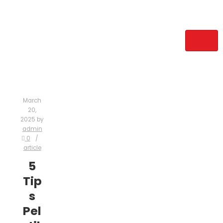
March
20,
2025
by
admin
0
article
5
Tip
s
Pel