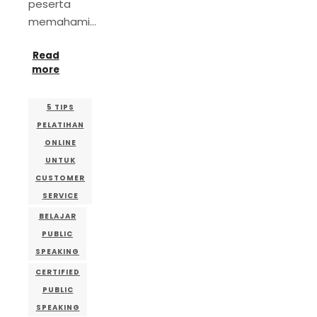
peserta
memahami…
Read
more
5 TIPS
PELATIHAN
ONLINE
UNTUK
CUSTOMER
SERVICE
BELAJAR
PUBLIC
SPEAKING
CERTIFIED
PUBLIC
SPEAKING