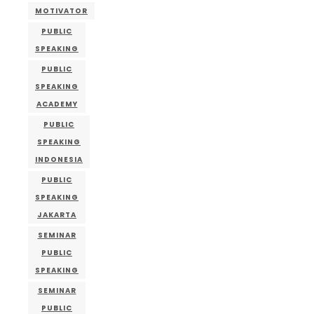
MOTIVATOR
PUBLIC
SPEAKING
PUBLIC
SPEAKING
ACADEMY
PUBLIC
SPEAKING
INDONESIA
PUBLIC
SPEAKING
JAKARTA
SEMINAR
PUBLIC
SPEAKING
SEMINAR
PUBLIC