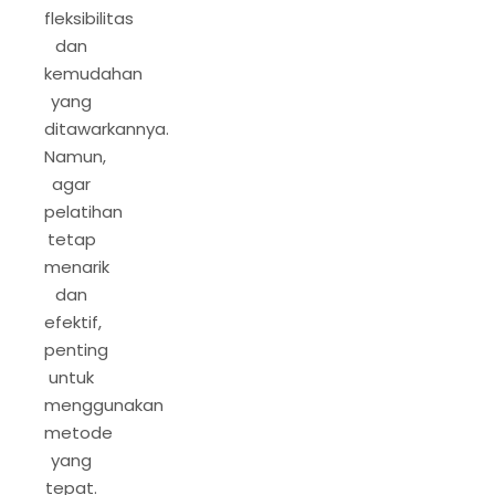
fleksibilitas
dan
kemudahan
yang
ditawarkannya.
Namun,
agar
pelatihan
tetap
menarik
dan
efektif,
penting
untuk
menggunakan
metode
yang
tepat.