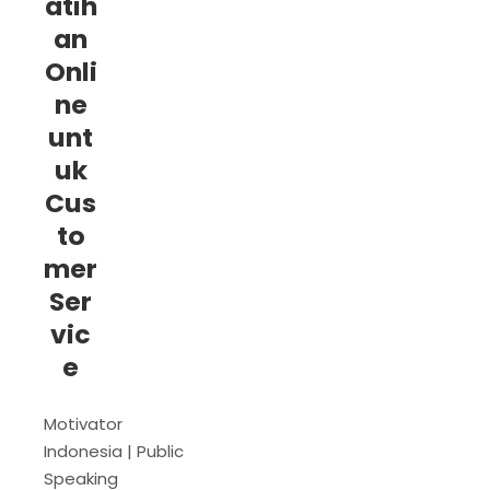
atih
an
Onli
ne
unt
uk
Cus
to
mer
Ser
vic
e
Motivator
Indonesia | Public
Speaking