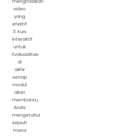
menghasilkan
video
yang
efektif.
3. Kuis
Interaktif
untuk
EvaluasiKuis
di
akhir
setiap
modul
akan
membantu
Anda
mengetahui
sejauh
mana