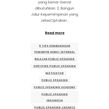
yang benar-benar
dibutuhkan. 2. Bangun
Jalur Kepemimpinan yang
JelasCiptakan…
Read more
5 TIPS KEMBANGKAN
PEMIMPIN HEBAT INTERNAL
BELAJAR PUBLIC SPEAKING
CERTIFIED PUBLIC SPEAKING
MOTIVATOR
PUBLIC SPEAKING
PUBLIC SPEAKING ACADEMY
PUBLIC SPEAKING
INDONESIA
PUBLIC SPEAKING JAKARTA