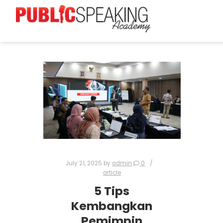
July 21, 2025
by
admin
0
article
5 Tips
Kembangkan
Pemimpin