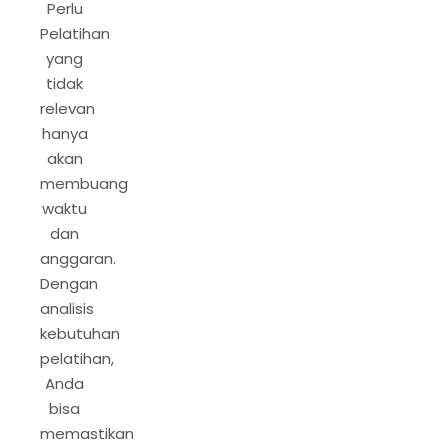
Perlu
Pelatihan
yang
tidak
relevan
hanya
akan
membuang
waktu
dan
anggaran.
Dengan
analisis
kebutuhan
pelatihan,
Anda
bisa
memastikan