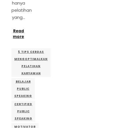
hanya
pelatihan
yang…
Read
more
5 TIPS CERDAS
MENGOPTIMALKAN
PELATIHAN
KARYAWAN
BELAJAR
PUBLIC
SPEAKING
CERTIFIED
PUBLIC
SPEAKING
MOTIVATOR