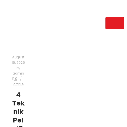
August
15, 2025
by
admin
0
article
4
Tek
nik
Pel