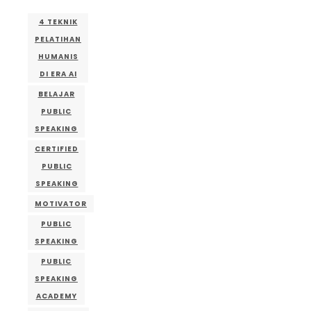
4 TEKNIK
PELATIHAN
HUMANIS
DI ERA AI
BELAJAR
PUBLIC
SPEAKING
CERTIFIED
PUBLIC
SPEAKING
MOTIVATOR
PUBLIC
SPEAKING
PUBLIC
SPEAKING
ACADEMY