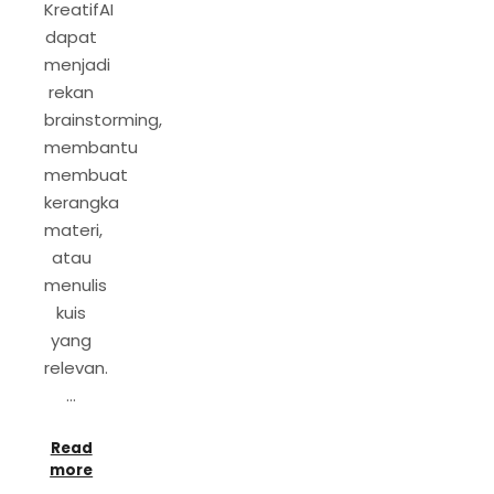
KreatifAI
dapat
menjadi
rekan
brainstorming,
membantu
membuat
kerangka
materi,
atau
menulis
kuis
yang
relevan.
…
Read
more