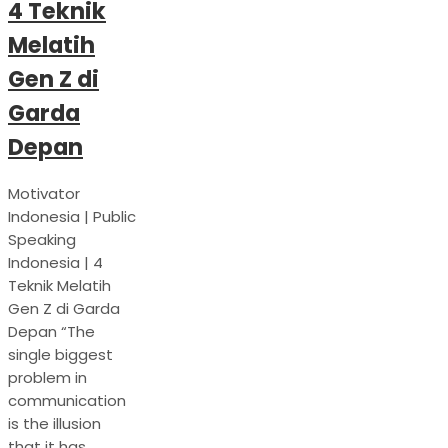
4 Teknik
Melatih
Gen Z di
Garda
Depan
Motivator
Indonesia | Public
Speaking
Indonesia | 4
Teknik Melatih
Gen Z di Garda
Depan “The
single biggest
problem in
communication
is the illusion
that it has