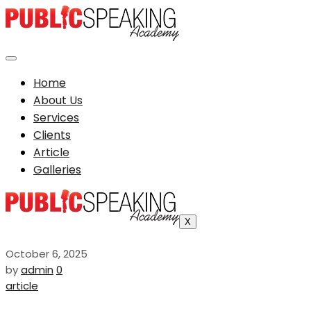
Home
About Us
Services
Clients
Article
Galleries
X
October 6, 2025
by
admin
0
article