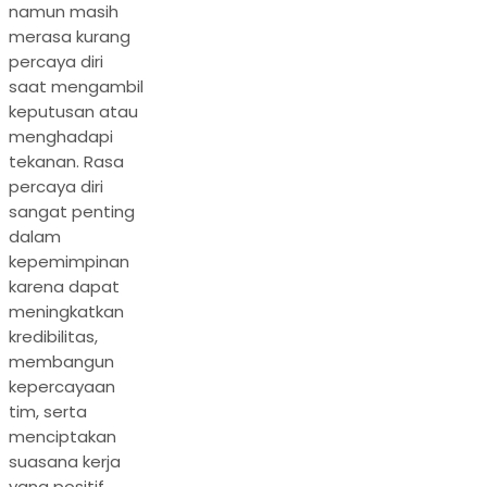
namun masih
merasa kurang
percaya diri
saat mengambil
keputusan atau
menghadapi
tekanan. Rasa
percaya diri
sangat penting
dalam
kepemimpinan
karena dapat
meningkatkan
kredibilitas,
membangun
kepercayaan
tim, serta
menciptakan
suasana kerja
yang positif.