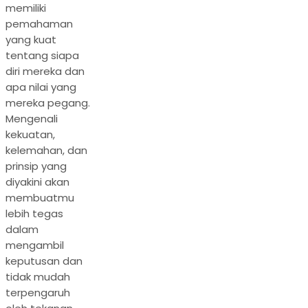
memiliki
pemahaman
yang kuat
tentang siapa
diri mereka dan
apa nilai yang
mereka pegang.
Mengenali
kekuatan,
kelemahan, dan
prinsip yang
diyakini akan
membuatmu
lebih tegas
dalam
mengambil
keputusan dan
tidak mudah
terpengaruh