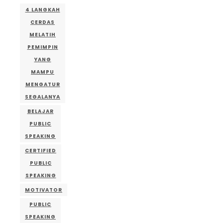
4 LANGKAH
CERDAS
MELATIH
PEMIMPIN
YANG
MAMPU
MENGATUR
SEGALANYA
BELAJAR
PUBLIC
SPEAKING
CERTIFIED
PUBLIC
SPEAKING
MOTIVATOR
PUBLIC
SPEAKING