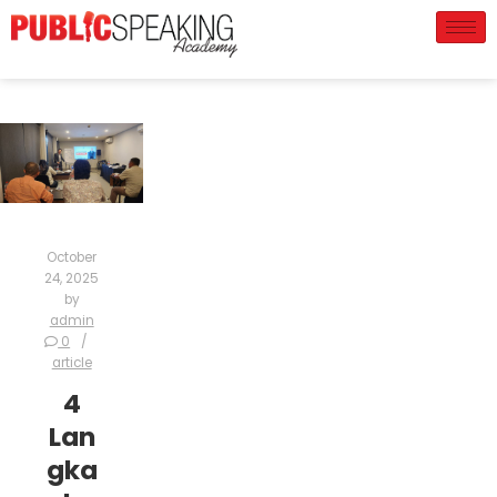
October
24, 2025
by
admin
0
article
4
Lan
gka