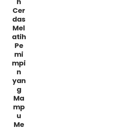
h
Cer
das
Mel
atih
Pe
mi
mpi
n
yan
g
Ma
mp
u
Me