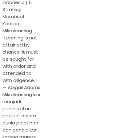
Indonesia | 5
Strategi
Membuat
Konten
Mikrolearning
“Learning is not
attained by
chance, it must
be sought for
with ardor and
attended to
with diligence.”
— Abigail Adams
Mikrolearning kini
menjadi
pendekatan
populer dalam
dunia pelatihan
dan pendidikan
karena mampu