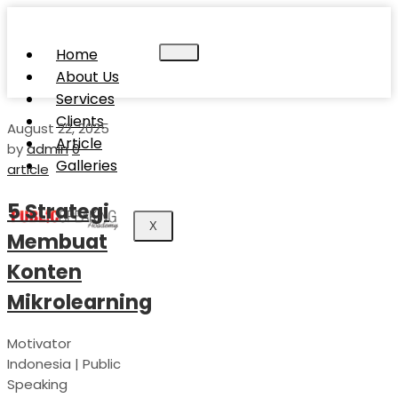
Home
About Us
Services
Clients
August 22, 2025
Article
by
admin
0
Galleries
article
5 Strategi
X
Membuat
Konten
Mikrolearning
Motivator
Indonesia | Public
Speaking