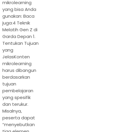
mikrolearning
yang bisa Anda
gunakan: Baca
juga:4 Teknik
Melatih Gen Z di
Garda Depan 1.
Tentukan Tujuan
yang
JelasKonten
mikrolearning
harus dibangun
berdasarkan
tujuan
pembelajaran
yang spesifik
dan terukur.
Misalnya,
peserta dapat
“menyebutkan
tiga elemen