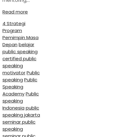
mentoring,…
Read more
4 Strategi
Program
Pemimpin Masa
Depan
belajar
public speaking
certified public
speaking
motivator
Public
speaking
Public
Speaking
Academy
Public
speaking
Indonesia
public
speaking jakarta
seminar public
speaking
seminar public