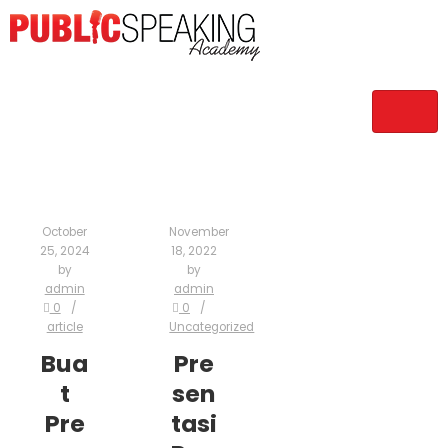
October
November
25, 2024
18, 2022
by
by
admin
admin
0
0
article
Uncategorized
Bua
Pre
t
sen
Pre
tasi