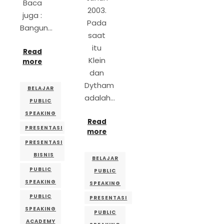
Baca
2003.
juga :
Pada
Bangun…
saat
itu
Read
Klein
more
dan
Dytham
BELAJAR
adalah…
PUBLIC
SPEAKING
Read
PRESENTASI
more
PRESENTASI
BISNIS
BELAJAR
PUBLIC
PUBLIC
SPEAKING
SPEAKING
PUBLIC
PRESENTASI
SPEAKING
PUBLIC
ACADEMY