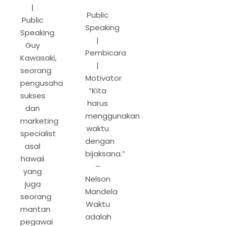
|
Public
Public
Speaking
Speaking
|
Guy
Pembicara
Kawasaki,
|
seorang
Motivator
pengusaha
“Kita
sukses
harus
dan
menggunakan
marketing
waktu
specialist
dengan
asal
bijaksana.”
hawaii
–
yang
Nelson
juga
Mandela
seorang
Waktu
mantan
adalah
pegawai