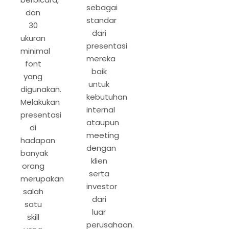
sebagai
dan
standar
30
dari
ukuran
presentasi
minimal
mereka
font
baik
yang
untuk
digunakan.
kebutuhan
Melakukan
internal
presentasi
ataupun
di
meeting
hadapan
dengan
banyak
klien
orang
serta
merupakan
investor
salah
dari
satu
luar
skill
perusahaan.