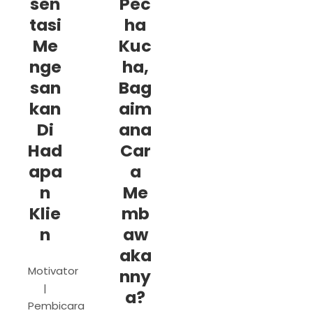
sen
Pec
tasi
ha
Me
Kuc
nge
ha,
san
Bag
kan
aim
Di
ana
Had
Car
apa
a
n
Me
Klie
mb
n
aw
aka
Motivator
nny
|
a?
Pembicara