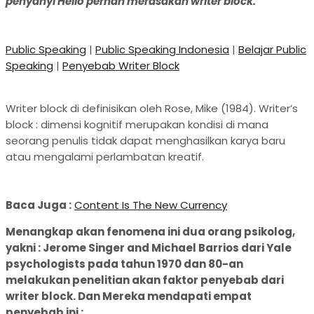
penyanyi Hello pernah merasakan writer block.
Public Speaking
|
Public Speaking Indonesia
|
Belajar Public
Speaking
|
Penyebab Writer Block
Writer block di definisikan oleh Rose, Mike (1984). Writer’s
block : dimensi kognitif merupakan kondisi di mana
seorang penulis tidak dapat menghasilkan karya baru
atau mengalami perlambatan kreatif.
Baca Juga :
Content Is The New Currency
Menangkap akan fenomena ini dua orang psikolog,
yakni : Jerome Singer and Michael Barrios dari Yale
psychologists pada tahun 1970 dan 80-an
melakukan penelitian akan faktor penyebab dari
writer block. Dan Mereka mendapati empat
penyebab ini :