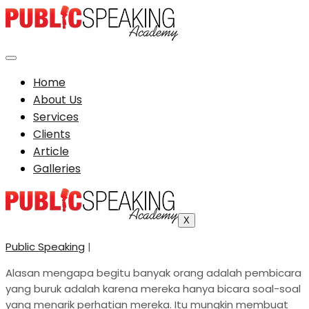
Home
About Us
Services
Clients
Article
Galleries
X
Public Speaking
|
Alasan mengapa begitu banyak orang adalah pembicara
yang buruk adalah karena mereka hanya bicara soal-soal
yang menarik perhatian mereka. Itu mungkin membuat