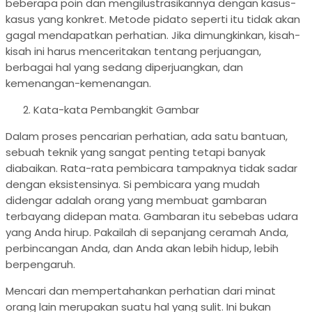
beberapa poin dan mengilustrasikannya dengan kasus-
kasus yang konkret. Metode pidato seperti itu tidak akan
gagal mendapatkan perhatian. Jika dimungkinkan, kisah-
kisah ini harus menceritakan tentang perjuangan,
berbagai hal yang sedang diperjuangkan, dan
kemenangan-kemenangan.
Kata-kata Pembangkit Gambar
Dalam proses pencarian perhatian, ada satu bantuan,
sebuah teknik yang sangat penting tetapi banyak
diabaikan. Rata-rata pembicara tampaknya tidak sadar
dengan eksistensinya. Si pembicara yang mudah
didengar adalah orang yang membuat gambaran
terbayang didepan mata. Gambaran itu sebebas udara
yang Anda hirup. Pakailah di sepanjang ceramah Anda,
perbincangan Anda, dan Anda akan lebih hidup, lebih
berpengaruh.
Mencari dan mempertahankan perhatian dari minat
orang lain merupakan suatu hal yang sulit. Ini bukan