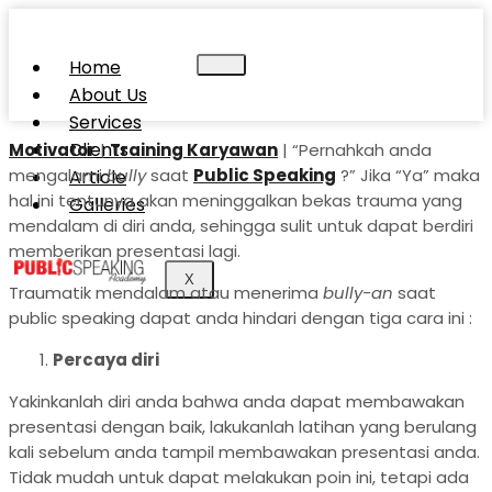
Home
About Us
Services
Clients
Motivator
|
Training Karyawan
| “Pernahkah anda
mengalami
bully
saat
Public Speaking
?” Jika “Ya” maka
Article
hal ini tentunya akan meninggalkan bekas trauma yang
Galleries
mendalam di diri anda, sehingga sulit untuk dapat berdiri
memberikan presentasi lagi.
X
Traumatik mendalam atau menerima
bully-an
saat
public speaking dapat anda hindari dengan tiga cara ini :
Percaya diri
Yakinkanlah diri anda bahwa anda dapat membawakan
presentasi dengan baik, lakukanlah latihan yang berulang
kali sebelum anda tampil membawakan presentasi anda.
Tidak mudah untuk dapat melakukan poin ini, tetapi ada