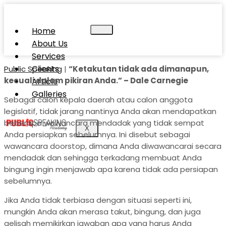
Home
About Us
Services
Clients
Public Speaking
|
“Ketakutan tidak ada dimanapun,
kecuali dalam pikiran Anda.” – Dale Carnegie
Article
Galleries
Sebagai calon kepala daerah atau calon anggota
legislatif, tidak jarang nantinya Anda akan mendapatkan
beberapa wawancara mendadak yang tidak sempat
X
Anda persiapkan sebelumnya. Ini disebut sebagai
wawancara doorstop, dimana Anda diwawancarai secara
mendadak dan sehingga terkadang membuat Anda
bingung ingin menjawab apa karena tidak ada persiapan
sebelumnya.
Jika Anda tidak terbiasa dengan situasi seperti ini,
mungkin Anda akan merasa takut, bingung, dan juga
gelisah memikirkan jawaban apa yang harus Anda