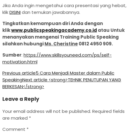
Jika Anda ingin mengetahui cara presentasi yang hebat,
klik
DISINI
dan temukan jawabannya.
Tingkatkan kemampuan diri Anda dengan
klik
www.publicspeakingacademy.co.id
atau Untuk
menanyakan mengenai Training Public Speaking
silahkan hubungi
Ms. Cheristine
0812 4950 909.
Sumber
:
https://www.skillsyouneed.com/ps/self-
motivation.html
Previous article
5 Cara Menjadi Master dalam Public
Speaking
Next article
<strong>TEHNIK PENUTUPAN YANG
BERKESAN</strong>
Leave a Reply
Your email address will not be published.
Required fields
are marked
*
Comment
*