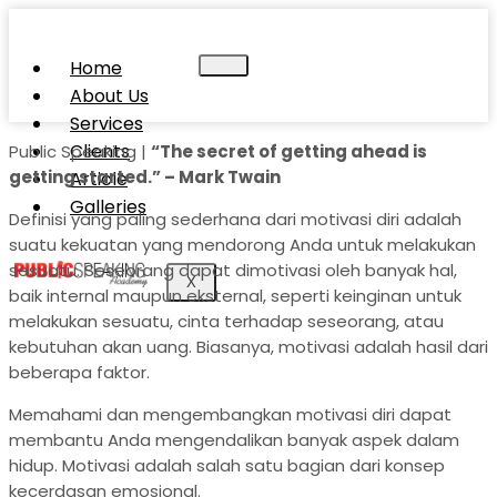
Home
About Us
Services
Clients
Public Speaking |
“The secret of getting ahead is
getting started.” – Mark Twain
Article
Galleries
Definisi yang paling sederhana dari motivasi diri adalah
suatu kekuatan yang mendorong Anda untuk melakukan
sesuatu. Seseorang dapat dimotivasi oleh banyak hal,
X
baik internal maupun eksternal, seperti keinginan untuk
melakukan sesuatu, cinta terhadap seseorang, atau
kebutuhan akan uang. Biasanya, motivasi adalah hasil dari
beberapa faktor.
Memahami dan mengembangkan motivasi diri dapat
membantu Anda mengendalikan banyak aspek dalam
hidup. Motivasi adalah salah satu bagian dari konsep
kecerdasan emosional.