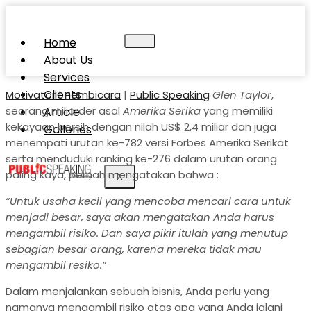
Home
About Us
Services
Clients
Motivator
|
Pembicara
|
Public Speaking
Glen Taylor
,
seorang miliarder asal
Amerika Serika
yang memiliki
Article
kekayaan bersih dengan nilah US$ 2,4 miliar dan juga
Galleries
menempati urutan ke-782 versi Forbes Amerika Serikat
serta menduduki ranking ke-276 dalam urutan orang
paling kaya, pernah mengatakan bahwa :
X
“Untuk usaha kecil yang mencoba mencari cara untuk
menjadi besar, saya akan mengatakan Anda harus
mengambil risiko. Dan saya pikir itulah yang menutup
sebagian besar orang, karena mereka tidak mau
mengambil resiko.”
Dalam menjalankan sebuah bisnis, Anda perlu yang
namanya mengambil risiko atas apa yang Anda jalani