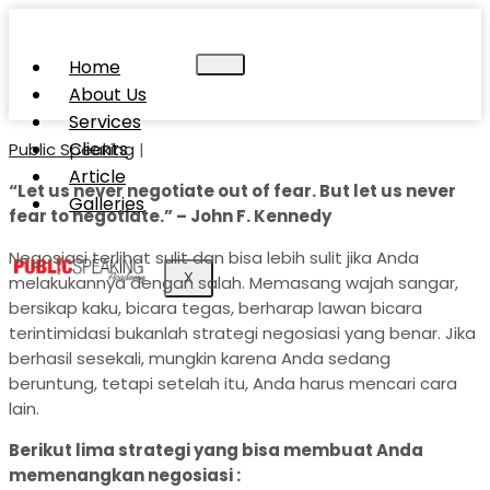
Home
About Us
Services
Clients
Public Speaking
|
Article
“Let us never negotiate out of fear. But let us never
Galleries
fear to negotiate.” – John F. Kennedy
Negosiasi terlihat sulit dan bisa lebih sulit jika Anda
X
melakukannya dengan salah. Memasang wajah sangar,
bersikap kaku, bicara tegas, berharap lawan bicara
terintimidasi bukanlah strategi negosiasi yang benar. Jika
berhasil sesekali, mungkin karena Anda sedang
beruntung, tetapi setelah itu, Anda harus mencari cara
lain.
Berik
u
t lima strategi yang bisa membuat Anda
memenangkan negosiasi
: