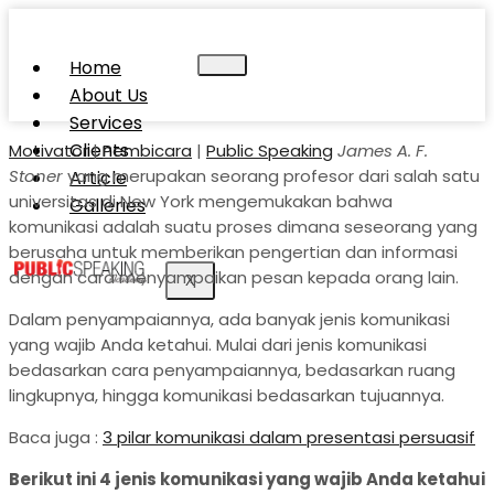
Home
About Us
Services
Clients
Motivator
|
Pembicara
|
Public Speaking
James A. F.
Stoner
yang merupakan seorang profesor dari salah satu
Article
universitas di New York mengemukakan bahwa
Galleries
komunikasi adalah suatu proses dimana seseorang yang
berusaha untuk memberikan pengertian dan informasi
dengan cara menyampaikan pesan kepada orang lain.
X
Dalam penyampaiannya, ada banyak jenis komunikasi
yang wajib Anda ketahui. Mulai dari jenis komunikasi
bedasarkan cara penyampaiannya, bedasarkan ruang
lingkupnya, hingga komunikasi bedasarkan tujuannya.
Baca juga :
3 pilar komunikasi dalam presentasi persuasif
Berikut ini 4 jenis komunikasi yang wajib Anda ketahui