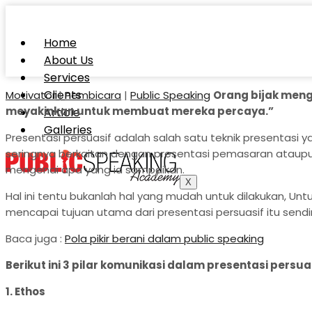
Home
About Us
Services
Clients
Motivator
|
Pembicara
|
Public Speaking
Orang bijak meng
meyakinkan untuk membuat mereka percaya.”
Article
Galleries
Presentasi persuasif adalah salah satu teknik presentasi
seringnya berkaitan dengan presentasi pemasaran ataup
mengenai apa yang ia sampaikan.
X
Hal ini tentu bukanlah hal yang mudah untuk dilakukan, U
mencapai tujuan utama dari presentasi persuasif itu sendir
Baca juga :
Pola pikir berani dalam public speaking
Berikut ini 3 pilar komunikasi dalam presentasi persuas
1. Ethos