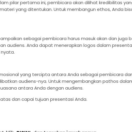
m pilar pertama ini, pembicara akan dilihat kredibilitas yan
teri yang ditentukan. Untuk membangun ethos, Anda bisa 
a sampaikan sebagai pembicara harus masuk akan dan juga 
n audiens. Anda dapat menerapkan logos dalam presentasi 
 nyata.
 emosional yang tercipta antara Anda sebagai pembicara dan
melibatkan audiens-nya. Untuk mengembangkan pathos dala
suasana antara Anda dengan audiens.
diatas dan capai tujuan presentasi Anda.