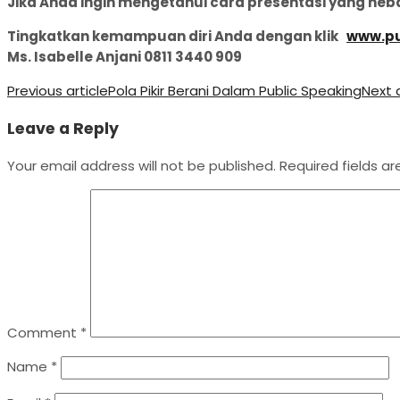
Jika Anda ingin mengetahui cara presentasi yang heba
Tingkatkan kemampuan diri Anda dengan klik
www.pu
Ms. Isabelle Anjani 0811 3440 909
Previous article
Pola Pikir Berani Dalam Public Speaking
Next 
Leave a Reply
Your email address will not be published.
Required fields a
Comment
*
Name
*