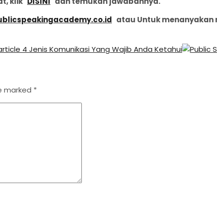
t, klik
DISINI
dan temukan jawabannya.
blicspeakingacademy.co.id
atau Untuk menanyakan me
article
4 Jenis Komunikasi Yang Wajib Anda Ketahui
re marked
*