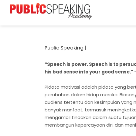
Public Speaking
|
“Speech is power. Speech is to persuad
his bad sense into your good sense.”
Pidato motivasi adalah pidato yang be
perubahan dalam hidup mereka. Biasanya m
audiens tertentu dan kesimpulan yang m
banyak manfaat, termasuk meningkatka
mengambil tindakan dalam suatu tujuan
membangun kepercayaan diri, dan menin