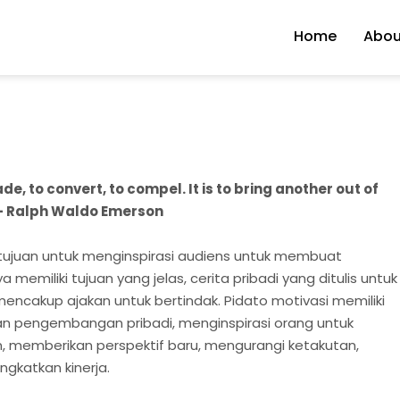
Home
Abou
e, to convert, to compel. It is to bring another out of
 – Ralph Waldo Emerson
rtujuan untuk menginspirasi audiens untuk membuat
emiliki tujuan yang jelas, cerita pribadi yang ditulis untuk
encakup ajakan untuk bertindak. Pidato motivasi memiliki
n pengembangan pribadi, menginspirasi orang untuk
, memberikan perspektif baru, mengurangi ketakutan,
gkatkan kinerja.