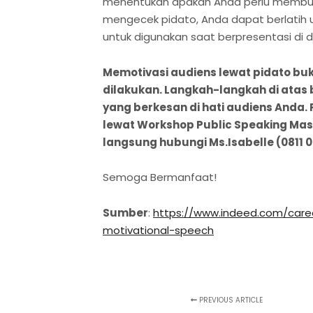
menentukan apakah Anda perlu membuat 
mengecek pidato, Anda dapat berlatih
untuk digunakan saat berpresentasi di 
Memotivasi audiens lewat pidato bu
dilakukan. Langkah-langkah di ata
yang berkesan di hati audiens Anda. P
lewat Workshop Public Speaking Maste
langsung hubungi Ms.Isabelle (0811 0
Semoga Bermanfaat!
Sumber
:
https://www.indeed.com/care
motivational-speech
PREVIOUS ARTICLE