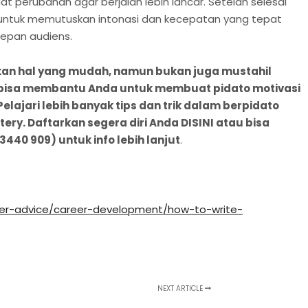
perubahan agar berjalan lebih lancar. Setelah selesai
 untuk memutuskan intonasi dan kecepatan yang tepat
depan audiens.
kan hal yang mudah, namun bukan juga mustahil
s bisa membantu Anda untuk membuat pidato motivasi
elajari lebih banyak tips dan trik dalam berpidato
ry. Daftarkan segera diri Anda DISINI atau bisa
3440 909) untuk info lebih lanjut
.
er-advice/career-development/how-to-write-
NEXT ARTICLE