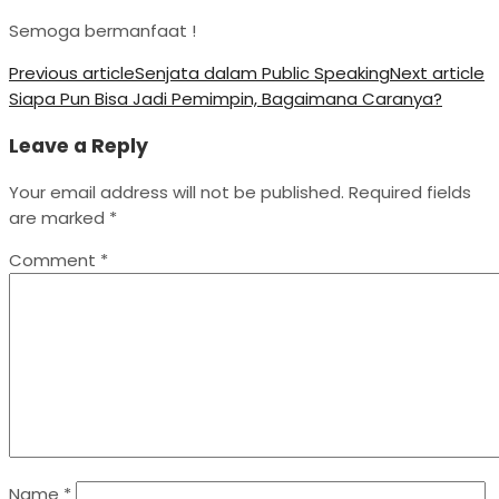
Semoga bermanfaat !
Previous article
Senjata dalam Public Speaking
Next article
Siapa Pun Bisa Jadi Pemimpin, Bagaimana Caranya?
Leave a Reply
Your email address will not be published.
Required fields
are marked
*
Comment
*
Name
*