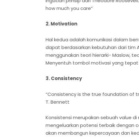
Ingatlah prinsip dari Theodore Roosevel
how much you care”
2. Motivation
Hal kedua adalah komunikasi dalam ben
dapat berdasarkan kebutuhan dari tim
menggunakan teori hierarki- Maslow, teo
Menyentuh tombol motivasi yang tepa
3. Consistency
“Consistency is the true foundation of 
T. Bennett
Konsistensi merupakan sebuah value di
mengeluarkan potensi terbaik dengan c
akan membangun kepercayaan dan ked