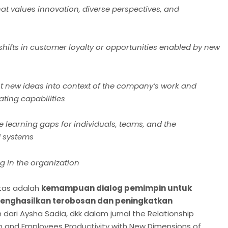
at values innovation, diverse perspectives, and
 shifts in customer loyalty or opportunities enabled by new
ut new ideas into context of the company’s work and
ating capabilities
he learning gaps for individuals, teams, and the
d systems
g in the organization
 atas adalah
kemampuan dialog pemimpin untuk
menghasilkan terobosan dan peningkatkan
n dari Aysha Sadia, dkk dalam jurnal the Relationship
and Employees Productivity with New Dimensions of