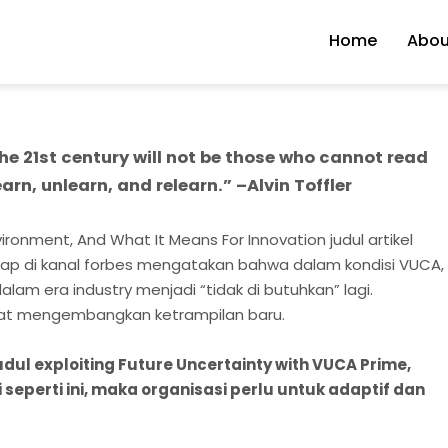
Home
Abou
 the 21st century will not be those who cannot read
rn, unlearn, and relearn.” –Alvin Toffler
ronment, And What It Means For Innovation judul artikel
 tetap di kanal forbes mengatakan bahwa dalam kondisi VUCA,
am era industry menjadi “tidak di butuhkan” lagi.
pat mengembangkan ketrampilan baru.
dul e
xploiting Future Uncertainty with VUCA Prime
,
eperti ini, maka organisasi perlu untuk adaptif dan