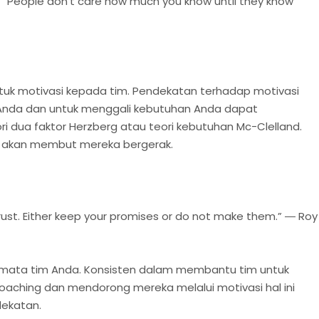
t “People don’t care how much you know until they know
tuk motivasi kepada tim. Pendekatan terhadap motivasi
 Anda dan untuk menggali kebutuhan Anda dapat
ri dua faktor Herzberg atau teori kebutuhan Mc-Clelland.
t akan membut mereka bergerak.
trust. Either keep your promises or do not make them.” ― Roy
 mata tim Anda. Konsisten dalam membantu tim untuk
oaching dan mendorong mereka melalui motivasi hal ini
ekatan.