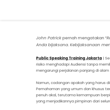
John Patrick
pernah mengatakan “
R
Anda bijaksana. Kebijaksanaan mem
Public Speaking Training Jakarta
| S
risiko menghadapi Audiensi tanpa memi
mengarungi perjalanan panjang di alam l
Namun, cadangan apakah yang harus di
Pemahaman yang umum dan khusus tent
penuh akal, terutama kemampuan berpiki
yang menjadikannya pimpinan dari selur