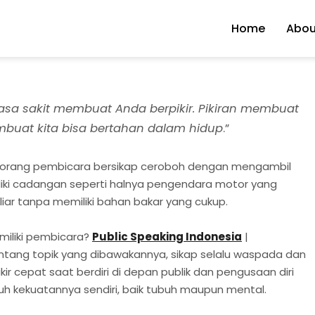
Home
Abou
asa sakit membuat Anda berpikir. Pikiran membuat
buat kita bisa bertahan dalam hidup
.”
eorang pembicara bersikap ceroboh dengan mengambil
liki cadangan seperti halnya pengendara motor yang
iar tanpa memiliki bahan bakar yang cukup.
miliki pembicara?
Public Speaking Indonesia
|
ang topik yang dibawakannya, sikap selalu waspada dan
r cepat saat berdiri di depan publik dan pengusaan diri
uh kekuatannya sendiri, baik tubuh maupun mental.