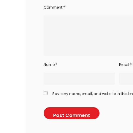
Comment
*
Name
*
Email
*
Save my name, email, and website in this bro