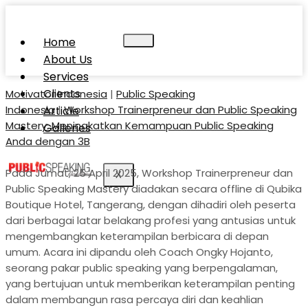
Home
About Us
Services
Clients
Motivator Indonesia
|
Public Speaking
Indonesia
|
Workshop Trainerpreneur dan Public Speaking
Article
Mastery: Meningkatkan Kemampuan Public Speaking
Galleries
Anda dengan 3B
Pada Jumat, 25 April 2025, Workshop Trainerpreneur dan
X
Public Speaking Mastery diadakan secara offline di Qubika
Boutique Hotel, Tangerang, dengan dihadiri oleh peserta
dari berbagai latar belakang profesi yang antusias untuk
mengembangkan keterampilan berbicara di depan
umum. Acara ini dipandu oleh Coach Ongky Hojanto,
seorang pakar public speaking yang berpengalaman,
yang bertujuan untuk memberikan keterampilan penting
dalam membangun rasa percaya diri dan keahlian