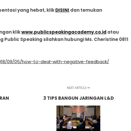
entasi yang hebat, klik
DISINI
dan temukan
ngan klik
www.publicspeakingacademy.co.id
atau
Public Speaking silahkan hubungi Ms. Cheristine 0811
018/09/05/how-to-deal-with-negative-feedback/
NEXT ARTICLE
ERAN
3 TIPS BANGUN JARINGAN L&D