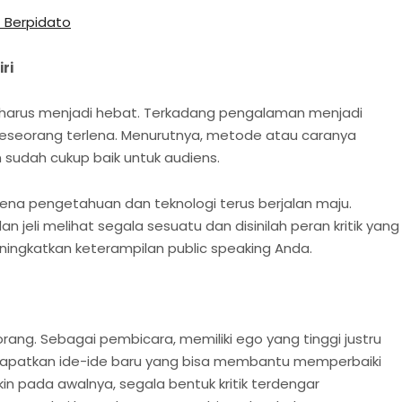
 Berpidato
ri
da harus menjadi hebat. Terkadang pengalaman menjadi
seorang terlena. Menurutnya, metode atau caranya
 sudah cukup baik untuk audiens.
karena pengetahuan dan teknologi terus berjalan maju.
dan jeli melihat segala sesuatu dan disinilah peran kritik yang
ingkatkan keterampilan public speaking Anda.
seorang. Sebagai pembicara, memiliki ego yang tinggi justru
patkan ide-ide baru yang bisa membantu memperbaiki
n pada awalnya, segala bentuk kritik terdengar