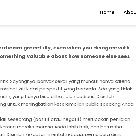
Home
Abou
criticism gracefully, even when you disagree with
ng something valuable about how someone else sees
ritik. Sayangnya, banyak sekali yang mundur hanya karena
elihat kritik dari perspektif yang berbeda. Ada yang tidak
um, yang hanya bisa dilihat oleh audiens. Disinilah
ing untuk meningkatkan keterampilan public speaking Anda.
ri seseorang (positif atau negatif) merupakan penilaian
di karena mereka merasa Anda lebih baik, dan berusaha
. Disinilah kekuatan mental sebagai pembicara diuji,