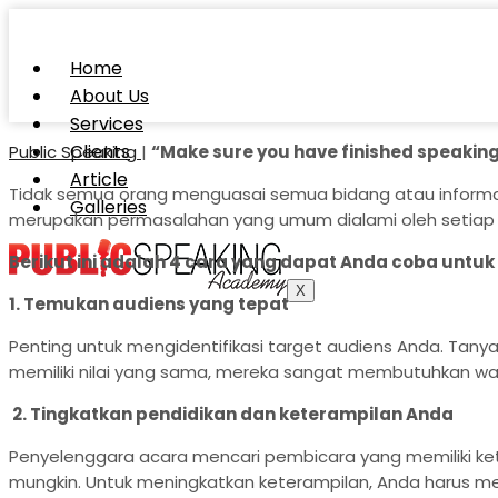
Home
About Us
Services
Clients
Public Speaking
|
“Make sure you have finished speaking 
Article
Tidak semua orang menguasai semua bidang atau informasi.
Galleries
merupakan permasalahan yang umum dialami oleh setiap or
Berikut ini adalah 4 cara yang dapat Anda coba untuk
X
1. Temukan audiens yang tepat
Penting untuk mengidentifikasi target audiens Anda. Tany
memiliki nilai yang sama, mereka sangat membutuhkan waw
2.
Tingkatkan pendidikan dan keterampilan Anda
Penyelenggara acara mencari pembicara yang memiliki k
mungkin. Untuk meningkatkan keterampilan, Anda harus m