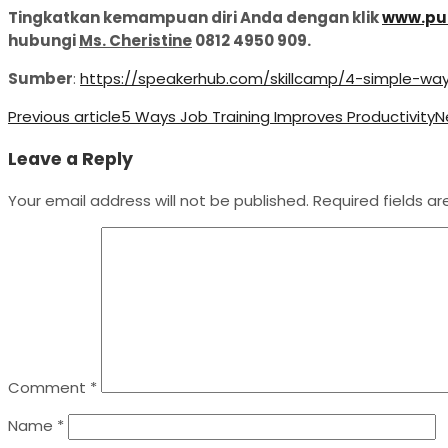
Tingkatkan kemampuan diri Anda dengan klik
www.pub
hubungi
Ms. Cheristine
0812 4950 909.
Sumber
:
https://speakerhub.com/skillcamp/4-simple-way
Previous article
5 Ways Job Training Improves Productivity
N
Leave a Reply
Your email address will not be published.
Required fields a
Comment
*
Name
*