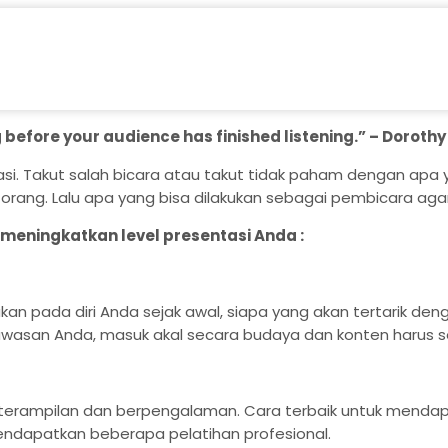
before your audience has finished listening.” – Dorothy
 Takut salah bicara atau takut tidak paham dengan apa yan
ang. Lalu apa yang bisa dilakukan sebagai pembicara agar 
 meningkatkan level presentasi Anda :
akan pada diri Anda sejak awal, siapa yang akan tertarik 
asan Anda, masuk akal secara budaya dan konten harus ses
eterampilan dan berpengalaman. Cara terbaik untuk mend
endapatkan beberapa pelatihan profesional.