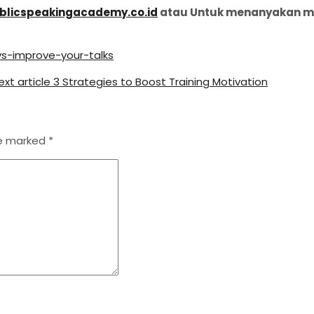
licspeakingacademy.co.id
atau Untuk menanyakan men
s-improve-your-talks
ext article
3 Strategies to Boost Training Motivation
re marked
*