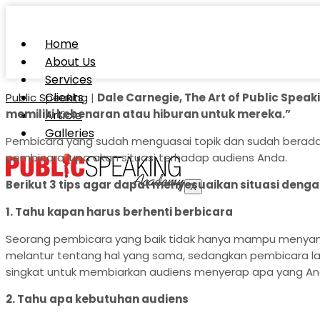
Home
About Us
Services
Clients
Public Speaking
|
Dale Carnegie, The Art of Public Spe
memiliki kebenaran atau hiburan untuk mereka.”
Article
Galleries
Pembicara yang sudah menguasai topik dan sudah beradapt
pembicara lupa akan situasi terhadap audiens Anda.
Berikut 3 tips agar dapat menyesuaikan situasi deng
X
1. Tahu
kapan harus berhenti berbicara
Seorang pembicara yang baik tidak hanya mampu menyampai
melantur tentang hal yang sama, sedangkan pembicara lai
singkat untuk membiarkan audiens menyerap apa yang Anda
2. Tahu apa kebutuhan audiens