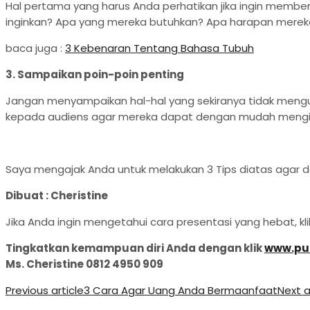
Hal pertama yang harus Anda perhatikan jika ingin memb
inginkan? Apa yang mereka butuhkan? Apa harapan merek
baca juga :
3 Kebenaran Tentang Bahasa Tubuh
3. Sampaikan poin-poin penting
Jangan menyampaikan hal-hal yang sekiranya tidak mengu
kepada audiens agar mereka dapat dengan mudah mengin
Saya mengajak Anda untuk melakukan 3 Tips diatas agar 
Dibuat : Cheristine
Jika Anda ingin mengetahui cara presentasi yang hebat, kl
Tingkatkan kemampuan diri Anda dengan klik
www.pub
Ms. Cheristine 0812 4950 909
Previous article
3 Cara Agar Uang Anda Bermaanfaat
Next a